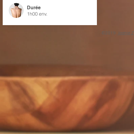
Durée
1h00 env.
​©2019
Joanie 